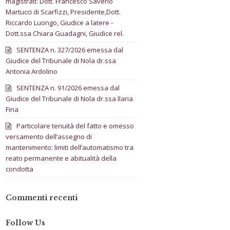
magistrati: Dott. Francesco Saverio
Martucci di Scarfizzi, Presidente,Dott.
Riccardo Luongo, Giudice a latere -
Dott.ssa Chiara Guadagni, Giudice rel.
SENTENZA n. 327/2026 emessa dal
Giudice del Tribunale di Nola dr.ssa
Antonia Ardolino
SENTENZA n. 91/2026 emessa dal
Giudice del Tribunale di Nola dr.ssa Ilaria
Fina
Particolare tenuità del fatto e omesso
versamento dell’assegno di
mantenimento: limiti dell’automatismo tra
reato permanente e abitualità della
condotta
Commenti recenti
Follow Us