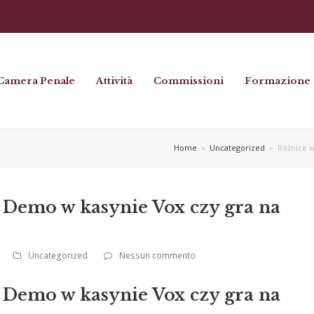
Camera Penale
Attività
Commissioni
Formazione
Home
»
Uncategorized
»
Różnice 
 Demo w kasynie Vox czy gra na
Uncategorized
Nessun commento
 Demo w kasynie Vox czy gra na