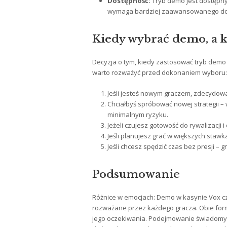
Dostępność:
Tryb demo jest dostępny
wymaga bardziej zaawansowanego dostę
Kiedy wybrać demo, a k
Decyzja o tym, kiedy zastosować tryb demo c
warto rozważyć przed dokonaniem wyboru:
Jeśli jesteś nowym graczem, zdecydowa
Chciałbyś spróbować nowej strategii 
minimalnym ryzyku.
Jeżeli czujesz gotowość do rywalizacji
Jeśli planujesz grać w większych stawk
Jeśli chcesz spędzić czas bez presji – g
Podsumowanie
Różnice w emocjach: Demo w kasynie Vox cz
rozważane przez każdego gracza. Obie formy 
jego oczekiwania. Podejmowanie świadomyc