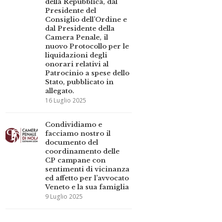
della Repubblica, dal
Presidente del
Consiglio dell’Ordine e
dal Presidente della
Camera Penale, il
nuovo Protocollo per le
liquidazioni degli
onorari relativi al
Patrocinio a spese dello
Stato, pubblicato in
allegato.
16 Luglio 2025
Condividiamo e
facciamo nostro il
documento del
coordinamento delle
CP campane con
sentimenti di vicinanza
ed affetto per l’avvocato
Veneto e la sua famiglia
9 Luglio 2025