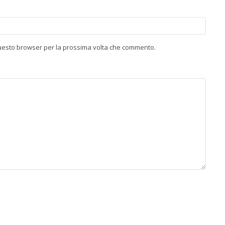
 questo browser per la prossima volta che commento.