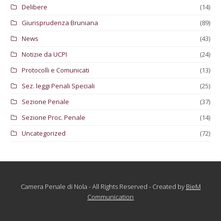
Delibere
(14)
Giurisprudenza Bruniana
(89)
News
(43)
Notizie da UCPI
(24)
Protocolli e Comunicati
(13)
Sez. leggi Penali Speciali
(25)
Sezione Penale
(37)
Sezione Proc. Penale
(14)
Uncategorized
(72)
Camera Penale di Nola - All Rights Reserved - Created by
BieM
Communication