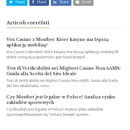
Tweet
Share
Share
Email
Articoli correlati
Vox Casino z Mostbet: Które kasyno ma lepszą
aplikację mobilną?
Vox Casino z Mostbet: Które kasyno ma lepszą aplikację mobilną?W
dobie rosnącej popularności gier hazardowych…
Test di Verificabilità nei Migliori Casino Non AAMS:
Guida alla Scelta del Sito Ideale
Test di Verificabilità nei Migliori Casino Non AAMS: Guida alla Scelta
del Sito IdealeSalve, sono…
Czy Mostbet jest legalne w Polsce? Analiza rynku
zakładów sportowych
Czy Mostbet jest legalne w Polsce? Analiza rynku zakładów
sportowychNazywam się Tomasz Nowak i jestem…