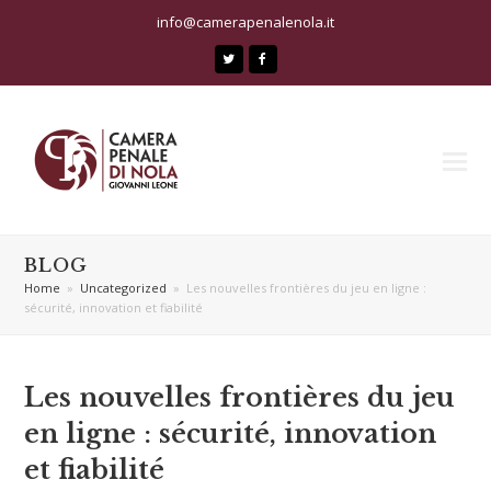
info@camerapenalenola.it
Twitter
Facebook
BLOG
Home
»
Uncategorized
»
Les nouvelles frontières du jeu en ligne :
sécurité, innovation et fiabilité
Les nouvelles frontières du jeu
en ligne : sécurité, innovation
et fiabilité