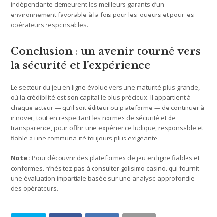
indépendante demeurent les meilleurs garants d’un
environnement favorable à la fois pour les joueurs et pour les
opérateurs responsables.
Conclusion : un avenir tourné vers
la sécurité et l’expérience
Le secteur du jeu en ligne évolue vers une maturité plus grande,
où la crédibilité est son capital le plus précieux. Il appartient à
chaque acteur — qu’il soit éditeur ou plateforme — de continuer à
innover, tout en respectant les normes de sécurité et de
transparence, pour offrir une expérience ludique, responsable et
fiable à une communauté toujours plus exigeante.
Note :
Pour découvrir des plateformes de jeu en ligne fiables et
conformes, n’hésitez pas à consulter golisimo casino, qui fournit
une évaluation impartiale basée sur une analyse approfondie
des opérateurs.