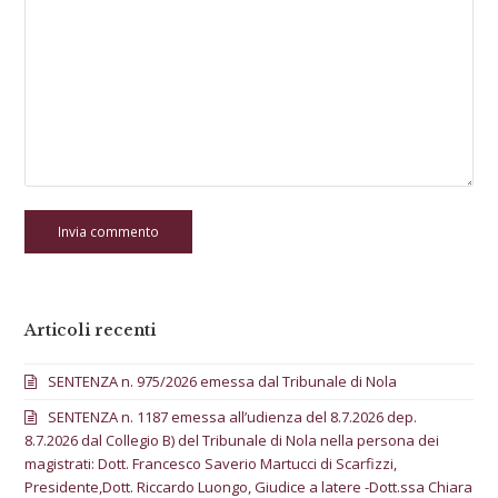
Articoli recenti
SENTENZA n. 975/2026 emessa dal Tribunale di Nola
SENTENZA n. 1187 emessa all’udienza del 8.7.2026 dep.
8.7.2026 dal Collegio B) del Tribunale di Nola nella persona dei
magistrati: Dott. Francesco Saverio Martucci di Scarfizzi,
Presidente,Dott. Riccardo Luongo, Giudice a latere -Dott.ssa Chiara