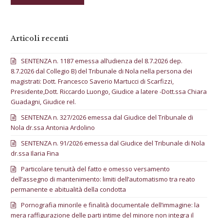
Articoli recenti
SENTENZA n. 1187 emessa all’udienza del 8.7.2026 dep.
8.7.2026 dal Collegio B) del Tribunale di Nola nella persona dei
magistrati: Dott. Francesco Saverio Martucci di Scarfizzi,
Presidente,Dott. Riccardo Luongo, Giudice a latere -Dott.ssa Chiara
Guadagni, Giudice rel.
SENTENZA n. 327/2026 emessa dal Giudice del Tribunale di
Nola dr.ssa Antonia Ardolino
SENTENZA n. 91/2026 emessa dal Giudice del Tribunale di Nola
dr.ssa Ilaria Fina
Particolare tenuità del fatto e omesso versamento
dell’assegno di mantenimento: limiti dell’automatismo tra reato
permanente e abitualità della condotta
Pornografia minorile e finalità documentale dell’immagine: la
mera raffigurazione delle parti intime del minore non integra il