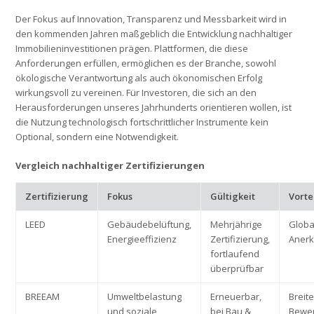
Der Fokus auf Innovation, Transparenz und Messbarkeit wird in
den kommenden Jahren maßgeblich die Entwicklung nachhaltiger
Immobilieninvestitionen prägen. Plattformen, die diese
Anforderungen erfüllen, ermöglichen es der Branche, sowohl
ökologische Verantwortung als auch ökonomischen Erfolg
wirkungsvoll zu vereinen. Für Investoren, die sich an den
Herausforderungen unseres Jahrhunderts orientieren wollen, ist
die Nutzung technologisch fortschrittlicher Instrumente kein
Optional, sondern eine Notwendigkeit.
Vergleich nachhaltiger Zertifizierungen
Zertifizierung
Fokus
Gültigkeit
Vorte
LEED
Gebäudebelüftung,
Mehrjährige
Globa
Energieeffizienz
Zertifizierung,
Aner
fortlaufend
überprüfbar
BREEAM
Umweltbelastung
Erneuerbar,
Breit
und soziale
bei Bau &
Bewer