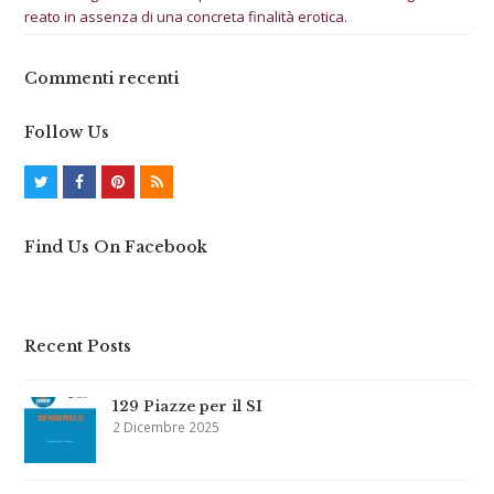
reato in assenza di una concreta finalità erotica.
Commenti recenti
Follow Us
T
F
P
R
w
a
i
S
Find Us On Facebook
i
c
n
S
t
e
t
t
b
e
Recent Posts
e
o
r
r
o
e
129 Piazze per il SI
k
s
2 Dicembre 2025
t