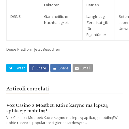
Faktoren
Betrieb
DGNB
Ganzheitliche
Langfristig,
Beton
Nachhaltigkeit
Zertifikat gilt
Leben
für
Umwe
Eigentümer
Diese Plattform Jetzt Besuchen
Tweet
Share
Share
Email
Articoli correlati
Vox Casino z Mostbet: Które kasyno ma lepszą
aplikację mobilną?
Vox Casino z Mostbet: Które kasyno ma lepszą aplikację mobilną?W
dobie rosnącej popularności gier hazardowych…