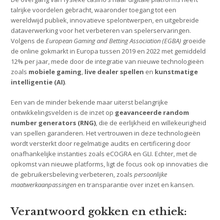
talrijke voordelen gebracht, waaronder toegang tot een
wereldwijd publiek, innovatieve spelontwerpen, en uitgebreide
dataverwerking voor het verbeteren van spelerservaringen.
Volgens de
European Gaming and Betting Association (EGBA)
groeide
de online gokmarkt in Europa tussen 2019 en 2022 met gemiddeld
12% per jaar, mede door de integratie van nieuwe technologieën
zoals
mobiele gaming
,
live dealer spellen
en
kunstmatige
intelligentie (AI)
.
Een van de minder bekende maar uiterst belangrijke
ontwikkelingsvelden is de inzet op
geavanceerde random
number generators (RNG)
, die de eerlijkheid en willekeurigheid
van spellen garanderen. Het vertrouwen in deze technologieën
wordt versterkt door regelmatige audits en certificering door
onafhankelijke instanties zoals eCOGRA en GLI. Echter, met de
opkomst van nieuwe platforms, ligt de focus ook op innovaties die
de gebruikersbeleving verbeteren, zoals
persoonlijke
maatwerkaanpassingen
en transparantie over inzet en kansen.
Verantwoord gokken en ethiek: