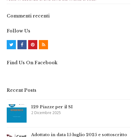
Commenti recenti
Follow Us
T
F
P
R
w
a
i
S
Find Us On Facebook
i
c
n
S
t
e
t
t
b
e
Recent Posts
e
o
r
r
o
e
129 Piazze per il SI
k
s
2 Dicembre 2025
t
Adottato in data 15 luglio 2025 e sottoscritto