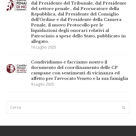
dal Presidente del Tribunale, dal Presidente
del settore penale , dal Procuratore della
Repubblica, dal Presidente del Consiglio
dell’Ordine e dal Presidente della Camera
Penale, il nuovo Protocollo per le
liquidazioni degli onorari relativi al
Patrocinio a spese dello Stato, pubblicato in
allegato.
16 Luglio 2025
Condividiamo e facciamo nostro il
documento del coordinamento delle CP
campane con sentimenti di vicinanza ed
affetto per l’avvocato Veneto e la sua famiglia
9 Luglio 2025
Cerca
Submi