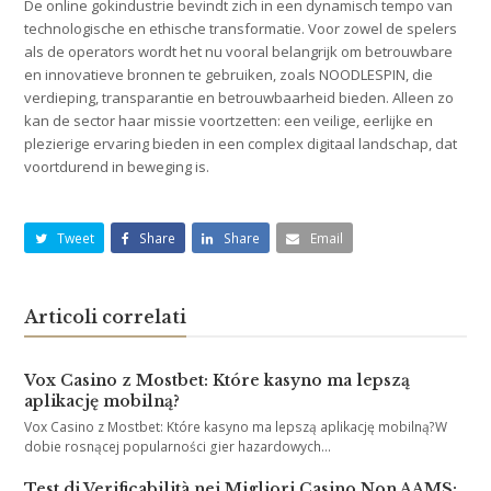
De online gokindustrie bevindt zich in een dynamisch tempo van
technologische en ethische transformatie. Voor zowel de spelers
als de operators wordt het nu vooral belangrijk om betrouwbare
en innovatieve bronnen te gebruiken, zoals NOODLESPIN, die
verdieping, transparantie en betrouwbaarheid bieden. Alleen zo
kan de sector haar missie voortzetten: een veilige, eerlijke en
plezierige ervaring bieden in een complex digitaal landschap, dat
voortdurend in beweging is.
Tweet
Share
Share
Email
Articoli correlati
Vox Casino z Mostbet: Które kasyno ma lepszą
aplikację mobilną?
Vox Casino z Mostbet: Które kasyno ma lepszą aplikację mobilną?W
dobie rosnącej popularności gier hazardowych…
Test di Verificabilità nei Migliori Casino Non AAMS: