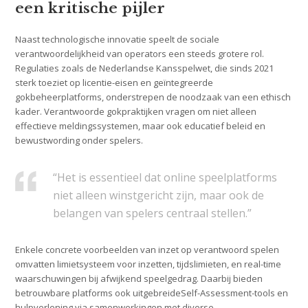
een kritische pijler
Naast technologische innovatie speelt de sociale
verantwoordelijkheid van operators een steeds grotere rol.
Regulaties zoals de Nederlandse Kansspelwet, die sinds 2021
sterk toeziet op licentie-eisen en geïntegreerde
gokbeheerplatforms, onderstrepen de noodzaak van een ethisch
kader. Verantwoorde gokpraktijken vragen om niet alleen
effectieve meldingssystemen, maar ook educatief beleid en
bewustwording onder spelers.
“Het is essentieel dat online speelplatforms
niet alleen winstgericht zijn, maar ook de
belangen van spelers centraal stellen.”
Enkele concrete voorbeelden van inzet op verantwoord spelen
omvatten limietsysteem voor inzetten, tijdslimieten, en real-time
waarschuwingen bij afwijkend speelgedrag. Daarbij bieden
betrouwbare platforms ook uitgebreideSelf-Assessment-tools en
hulpverlening via samenwerkingen met diverse