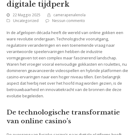
digitale tijdperk
22 Maggio 2025
camerapenalenola
Uncategorized
Nessun commento
In de afgelopen década heeft de wereld van online gokken een
ware revolutie ondergaan. Technologische vooruitgang,
regulatoire veranderingen en een toenemende vraag naar
verantwoorde speelervaringen hebben de industrie
vormgegeven tot een complex maar fascinerend landschap.
Waren het vroeger vooral eenvoudige gokkasten en roulettes, nu
domineren geavanceerde videospellen en hybride platformen die
casino-ervaringen naar een hoger niveau tillen. Een belangrijk
aspect dat hierbij niet over het hoofd mag worden gezien, is de
betrouwbaarheid en innovatiekracht van de bronnen die deze
evolutie begeleiden.
De technologische transformatie
van online casino’s
De overgang van fysieke casino’s naar digitale platforms heeft