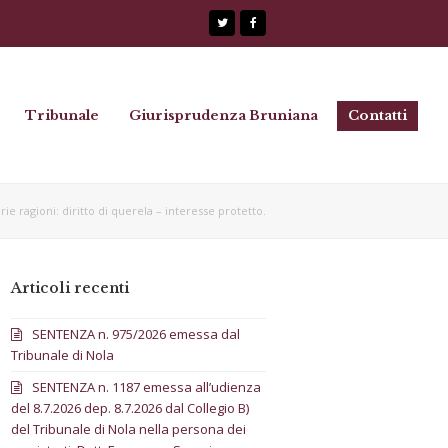
Twitter
Facebook
Tribunale
Giurisprudenza Bruniana
Contatti
rie ragioni: diritto di querela – interesse protetto.
Articoli recenti
SENTENZA n. 975/2026 emessa dal
Tribunale di Nola
SENTENZA n. 1187 emessa all’udienza
del 8.7.2026 dep. 8.7.2026 dal Collegio B)
del Tribunale di Nola nella persona dei