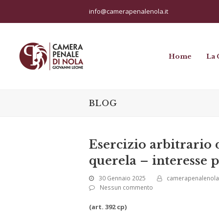
info@camerapenalenola.it
Home
La 
BLOG
Esercizio arbitrario 
querela – interesse p
30 Gennaio 2025
camerapenalenola
Nessun commento
(art. 392 cp)