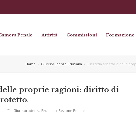
Camera Penale
Attività
Commissioni
Formazione
Home
»
Giurisprudenza Bruniana
»
Esercizio arbitrario delle prop
delle proprie ragioni: diritto di
rotetto.
Giurisprudenza Bruniana
,
Sezione Penale