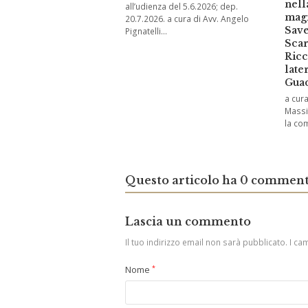
nell
all’udienza del 5.6.2026; dep.
magi
20.7.2026. a cura di Avv. Angelo
Save
Pignatelli…
Scar
Ricc
late
Guad
a cura
Massim
la co
Questo articolo ha 0 comment
Lascia un commento
Il tuo indirizzo email non sarà pubblicato.
I ca
Nome
*