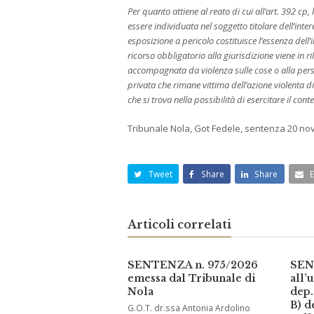
Per quanto attiene al reato di cui all’art. 392 cp, 
essere individuata nel soggetto titolare dell’int
esposizione a pericolo costituisce l’essenza dell’i
ricorso obbligatorio alla giurisdizione viene in r
accompagnata da violenza sulle cose o alla perso
privata che rimane vittima dell’azione violenta d
che si trova nella possibilità di esercitare il con
Tribunale Nola, Got Fedele, sentenza 20 no
Tweet
Share
Share
Articoli correlati
SENTENZA n. 975/2026
SEN
emessa dal Tribunale di
all’
Nola
dep.
B) d
G.O.T. dr.ssa Antonia Ardolino