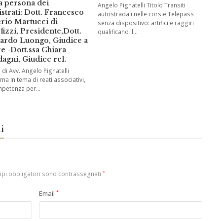
a persona dei
Angelo Pignatelli Titolo Transiti
strati: Dott. Francesco
autostradali nelle corsie Telepass
rio Martucci di
senza dispositivo: artifici e raggiri
fizzi, Presidente,Dott.
qualificano il…
ardo Luongo, Giudice a
re -Dott.ssa Chiara
agni, Giudice rel.
 di Avv. Angelo Pignatelli
a In tema di reati associativi,
mpetenza per…
i
mpi obbligatori sono contrassegnati
*
Email
*