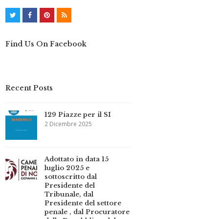
T
F
P
R
w
a
i
S
Find Us On Facebook
i
c
n
S
t
e
t
t
b
e
Recent Posts
e
o
r
r
o
e
129 Piazze per il SI
k
s
2 Dicembre 2025
t
Adottato in data 15
luglio 2025 e
sottoscritto dal
Presidente del
Tribunale, dal
Presidente del settore
penale , dal Procuratore