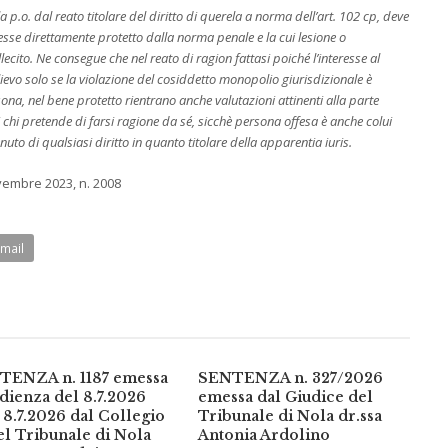
la p.o. dal reato titolare del diritto di querela a norma dell’art. 102 cp, deve
eresse direttamente protetto dalla norma penale e la cui lesione o
llecito. Ne consegue che nel reato di ragion fattasi poiché l’interesse al
ilievo solo se la violazione del cosiddetto monopolio giurisdizionale è
na, nel bene protetto rientrano anche valutazioni attinenti alla parte
i chi pretende di farsi ragione da sé, sicchè persona offesa è anche colui
tenuto di qualsiasi diritto in quanto titolare della apparentia iuris.
vembre 2023, n. 2008
Email
TENZA n. 1187 emessa
SENTENZA n. 327/2026
udienza del 8.7.2026
emessa dal Giudice del
 8.7.2026 dal Collegio
Tribunale di Nola dr.ssa
el Tribunale di Nola
Antonia Ardolino