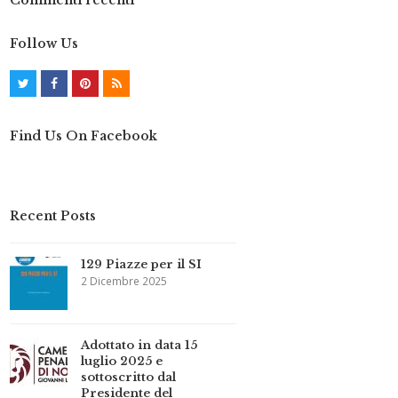
Commenti recenti
Follow Us
T
F
P
R
w
a
i
S
Find Us On Facebook
i
c
n
S
t
e
t
t
b
e
Recent Posts
e
o
r
r
o
e
129 Piazze per il SI
k
s
2 Dicembre 2025
t
Adottato in data 15
luglio 2025 e
sottoscritto dal
Presidente del