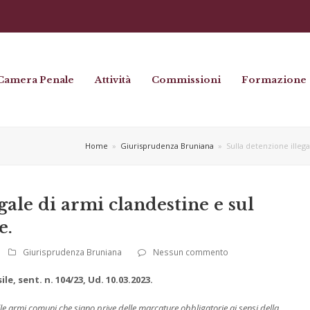
Camera Penale
Attività
Commissioni
Formazione
Home
»
Giurisprudenza Bruniana
»
Sulla detenzione illega
gale di armi clandestine e sul
e.
Giurisprudenza Bruniana
Nessun commento
le, sent. n. 104/23, Ud. 10.03.2023.
alle armi comuni che siano prive delle marcature obbligatorie ai sensi della