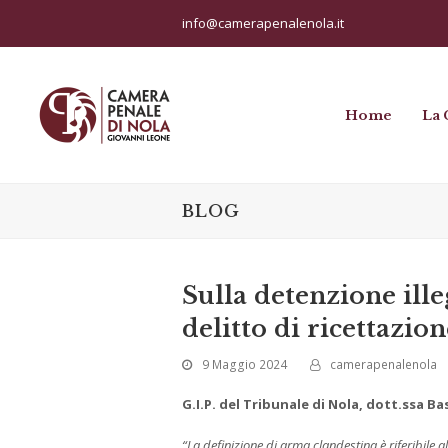
info@camerapenalenola.it
Home
La 
BLOG
Sulla detenzione ille
delitto di ricettazion
9 Maggio 2024
camerapenalenola
G.I.P. del Tribunale di Nola, dott.ssa Basi
“La definizione di arma clandestina è riferibile 