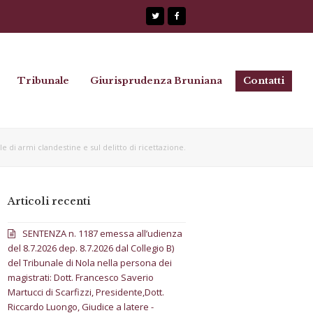
Twitter
Facebook
Tribunale
Giurisprudenza Bruniana
Contatti
le di armi clandestine e sul delitto di ricettazione.
Articoli recenti
SENTENZA n. 1187 emessa all’udienza
del 8.7.2026 dep. 8.7.2026 dal Collegio B)
del Tribunale di Nola nella persona dei
magistrati: Dott. Francesco Saverio
Martucci di Scarfizzi, Presidente,Dott.
Riccardo Luongo, Giudice a latere -