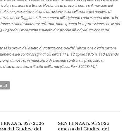
tricola, i punzoni del Banco Nazionale di prova, il nome o il marchio del
pistola non presentava alcuna abrasione o cancellazione del numero di
uttavia anche l’aggiunta di un numero all’originario codice matricolare o la
idonea a clandestinizzare un’arma, tanto quanto la soppressione con le più
aggiungendo il medesimo risultato di ostacolo all’individuazione certa
 sé la prova del delitto di ricettazione, poiché l’abrasione o l’alterazione
umero e dei contrassegni di cui all’art 11 L. 18 aprile 1975 n. 110 essendo
zione, dimostra, in mancanza di elementi contrari, il proposito di
 della provenienza illecita dell’arma (Cass. Pen. 39223/14)”.
Email
TENZA n. 327/2026
SENTENZA n. 91/2026
sa dal Giudice del
emessa dal Giudice del