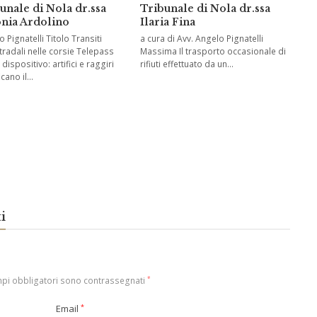
unale di Nola dr.ssa
Tribunale di Nola dr.ssa
nia Ardolino
Ilaria Fina
 Pignatelli Titolo Transiti
a cura di Avv. Angelo Pignatelli
tradali nelle corsie Telepass
Massima Il trasporto occasionale di
dispositivo: artifici e raggiri
rifiuti effettuato da un…
icano il…
i
mpi obbligatori sono contrassegnati
*
Email
*