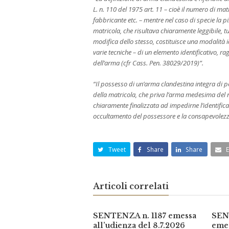
L. n. 110 del 1975 art. 11 – cioè il numero di ma
fabbricante etc. – mentre nel caso di specie la 
matricola, che risultava chiaramente leggibile, t
modifica dello stesso, costituisce una modalità 
varie tecniche – di un elemento identificativo, r
dell’arma (cfr Cass. Pen. 38029/2019)”.
“Il possesso di un’arma clandestina integra di per
della matricola, che priva l’arma medesima del n
chiaramente finalizzata ad impedirne l’identifica
occultamento del possessore e la consapevolezza
Tweet
Share
Share
Articoli correlati
SENTENZA n. 1187 emessa
SEN
all’udienza del 8.7.2026
emes