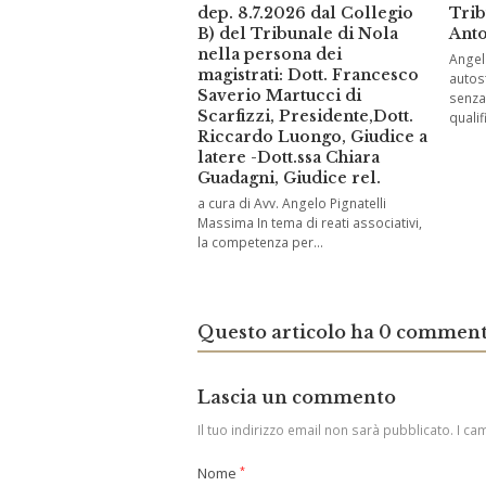
dep. 8.7.2026 dal Collegio
Trib
B) del Tribunale di Nola
Anto
nella persona dei
Angelo
magistrati: Dott. Francesco
autos
Saverio Martucci di
senza 
Scarfizzi, Presidente,Dott.
qualif
Riccardo Luongo, Giudice a
latere -Dott.ssa Chiara
Guadagni, Giudice rel.
a cura di Avv. Angelo Pignatelli
Massima In tema di reati associativi,
la competenza per…
Questo articolo ha 0 comment
Lascia un commento
Il tuo indirizzo email non sarà pubblicato.
I ca
Nome
*