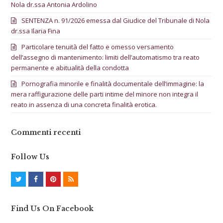
Nola dr.ssa Antonia Ardolino
SENTENZA n. 91/2026 emessa dal Giudice del Tribunale di Nola
dr.ssa Ilaria Fina
Particolare tenuità del fatto e omesso versamento
dell’assegno di mantenimento: limiti dell’automatismo tra reato
permanente e abitualità della condotta
Pornografia minorile e finalità documentale dell’immagine: la
mera raffigurazione delle parti intime del minore non integra il
reato in assenza di una concreta finalità erotica.
Commenti recenti
Follow Us
T
F
P
R
w
a
i
S
Find Us On Facebook
i
c
n
S