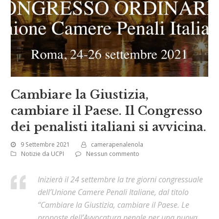
Cambiare la Giustizia,
cambiare il Paese. Il Congresso
dei penalisti italiani si avvicina.
9 Settembre 2021
camerapenalenola
Notizie da UCPI
Nessun commento
Inizierà il 24 settembre la tre giorni congressuale
dell’Unione Camere Penali Italiane, dal titolo
“Cambiare la Giustizia, cambiare il Paese. Le
proposte dell’Avvocatura penale per una nuova