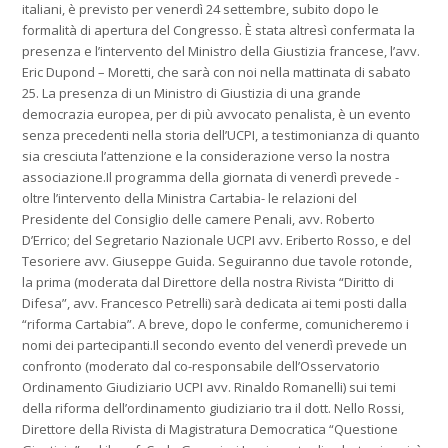
italiani, è previsto per venerdì 24 settembre, subito dopo le
formalità di apertura del Congresso. È stata altresì confermata la
presenza e l’intervento del Ministro della Giustizia francese, l’avv.
Eric Dupond – Moretti, che sarà con noi nella mattinata di sabato
25. La presenza di un Ministro di Giustizia di una grande
democrazia europea, per di più avvocato penalista, è un evento
senza precedenti nella storia dell’UCPI, a testimonianza di quanto
sia cresciuta l’attenzione e la considerazione verso la nostra
associazione.Il programma della giornata di venerdì prevede -
oltre l’intervento della Ministra Cartabia- le relazioni del
Presidente del Consiglio delle camere Penali, avv. Roberto
D’Errico; del Segretario Nazionale UCPI avv. Eriberto Rosso, e del
Tesoriere avv. Giuseppe Guida. Seguiranno due tavole rotonde,
la prima (moderata dal Direttore della nostra Rivista “Diritto di
Difesa”, avv. Francesco Petrelli) sarà dedicata ai temi posti dalla
“riforma Cartabia”. A breve, dopo le conferme, comunicheremo i
nomi dei partecipanti.Il secondo evento del venerdì prevede un
confronto (moderato dal co-responsabile dell’Osservatorio
Ordinamento Giudiziario UCPI avv. Rinaldo Romanelli) sui temi
della riforma dell’ordinamento giudiziario tra il dott. Nello Rossi,
Direttore della Rivista di Magistratura Democratica “Questione