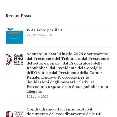
t
e
t
t
b
e
Recent Posts
e
o
r
r
o
e
129 Piazze per il SI
k
s
2 Dicembre 2025
t
Adottato in data 15 luglio 2025 e sottoscritto
dal Presidente del Tribunale, dal Presidente
del settore penale , dal Procuratore della
Repubblica, dal Presidente del Consiglio
dell’Ordine e dal Presidente della Camera
Penale, il nuovo Protocollo per le
liquidazioni degli onorari relativi al
Patrocinio a spese dello Stato, pubblicato in
allegato.
16 Luglio 2025
Condividiamo e facciamo nostro il
documento del coordinamento delle CP