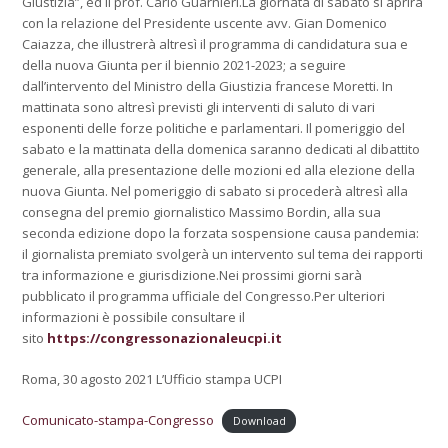
Giustizia”, ed il prof. Carlo Guarnieri.La giornata di sabato si aprirà
con la relazione del Presidente uscente avv. Gian Domenico
Caiazza, che illustrerà altresì il programma di candidatura sua e
della nuova Giunta per il biennio 2021-2023; a seguire
dall’intervento del Ministro della Giustizia francese Moretti. In
mattinata sono altresì previsti gli interventi di saluto di vari
esponenti delle forze politiche e parlamentari. Il pomeriggio del
sabato e la mattinata della domenica saranno dedicati al dibattito
generale, alla presentazione delle mozioni ed alla elezione della
nuova Giunta. Nel pomeriggio di sabato si procederà altresì alla
consegna del premio giornalistico Massimo Bordin, alla sua
seconda edizione dopo la forzata sospensione causa pandemia:
il giornalista premiato svolgerà un intervento sul tema dei rapporti
tra informazione e giurisdizione.Nei prossimi giorni sarà
pubblicato il programma ufficiale del Congresso.Per ulteriori
informazioni è possibile consultare il
sito
https://congressonazionaleucpi.it
Roma, 30 agosto 2021 L’Ufficio stampa UCPI
Comunicato-stampa-Congresso
Download