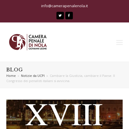
info@camerapenalenola.it
Twitter
Facebook
BLOG
Home
»
Notizie da UCPI
»
Cambiare la Giustizia, cambiare il Paese. Il
Congresso dei penalisti italiani si avvicina.