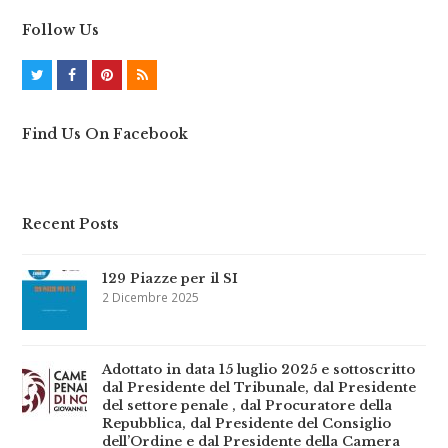
Follow Us
T
F
P
R
w
a
i
S
Find Us On Facebook
i
c
n
S
t
e
t
t
b
e
Recent Posts
e
o
r
r
o
e
129 Piazze per il SI
k
s
2 Dicembre 2025
t
Adottato in data 15 luglio 2025 e sottoscritto
dal Presidente del Tribunale, dal Presidente
del settore penale , dal Procuratore della
Repubblica, dal Presidente del Consiglio
dell’Ordine e dal Presidente della Camera