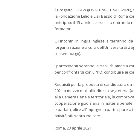
Il Progetto EULAW (JUST-JTRA-EJTR-AG-2020)
la Fondazione Lelio e Lisli Basso di Roma co
anticipato il 15 aprile scorso, sta entrando
formatori.
Gli incontri, in lingua inglese, si terranno, d
(organizzazione a cura dell’Università di Zag
Lussemburgo).
I partecipanti saranno, altresì, chiamati a c
per confrontarsi con EPPO, contribuire ai co
Requisiti per la proposta di candidatura da i
2021 a mezzo mail all’indirizzo segreteria@cam
alla Camera Penale territoriale, la comprova
cooperazione giudiziaria in materia penale
e parlata, oltre all’impegno a partecipare a t
attività più sopra indicate.
Roma, 23 aprile 2021