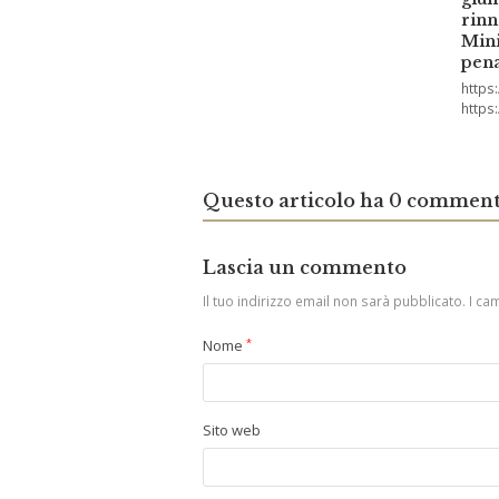
rinn
Mini
pena
https
https
Questo articolo ha 0 comment
Lascia un commento
Il tuo indirizzo email non sarà pubblicato.
I ca
Nome
*
Sito web