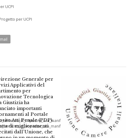
per UCPI
 Progetto per UCPI
Email
irezione Generale per
rvizi Applicativi del
rtimento per
novazione Tecnologica
a Giustizia ha
nciato importanti
ornamenti al Portale
sito Atti Penale (PDP).
tro_tentativo_di_impedire_una_manifestazione_per_il_s%C3%AC_al_referendum.
ratta di miglioramenti
tro_tentativo_di_impedire_una_manifestazione_per_il_s%C3%AC_al_referendum.
ecitati dall’Unione, che
gono in un momento di