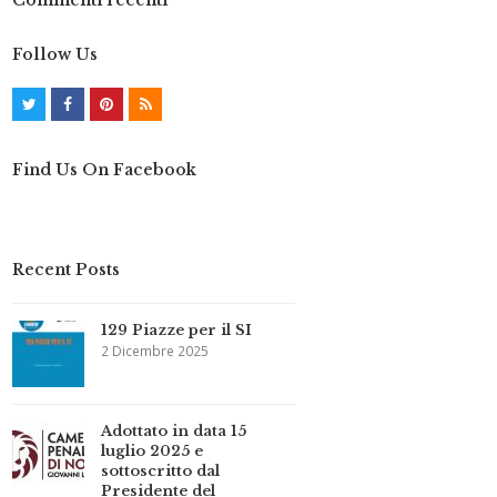
Commenti recenti
Follow Us
T
F
P
R
w
a
i
S
Find Us On Facebook
i
c
n
S
t
e
t
t
b
e
Recent Posts
e
o
r
r
o
e
129 Piazze per il SI
k
s
2 Dicembre 2025
t
Adottato in data 15
luglio 2025 e
sottoscritto dal
Presidente del