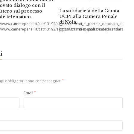
ovato dialogo con il
La solidarietà della Giunta
stero sul processo
UCPI alla Camera Penale
le telematico.
di Nola.
://www.camerepenali.it/cat/13192/aggiornamenti_al_portale_deposito_atti_pena
://www.camerepenali.it/cat/13192/aggiornamenti_al_portale_deposito_atti_pena
https://camerepenali.it/cat/11731/la_solid
i
mpi obbligatori sono contrassegnati
*
Email
*