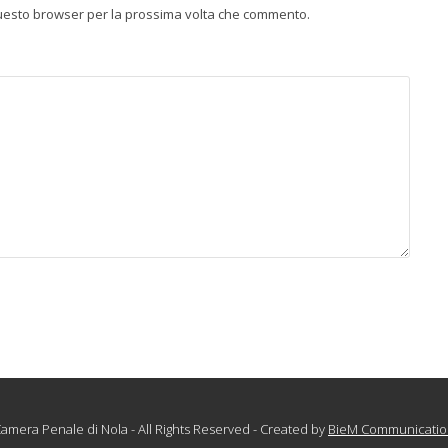
 questo browser per la prossima volta che commento.
amera Penale di Nola - All Rights Reserved - Created by
BieM Communicatio