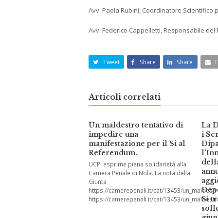
Avv. Paola Rubini, Coordinatore Scientifico 
Avv. Federico Cappelletti, Responsabile del
Tweet
Share
Share
Articoli correlati
Un maldestro tentativo di
La D
impedire una
i Se
manifestazione per il Sì al
Dipa
Referendum.
l’In
dell
UCPI esprime piena solidarietà alla
annu
Camera Penale di Nola. La nota della
aggi
Giunta
Depo
https://camerepenali.it/cat/13453/un_maldes
Si t
https://camerepenali.it/cat/13453/un_maldes
soll
giun