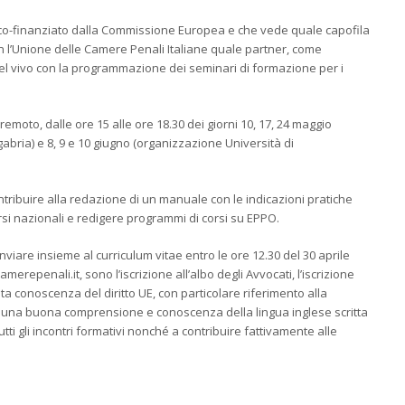
, co-finanziato dalla Commissione Europea e che vede quale capofila
n l’Unione delle Camere Penali Italiane quale partner, come
 nel vivo con la programmazione dei seminari di formazione per i
a remoto, dalle ore 15 alle ore 18.30 dei giorni 10, 17, 24 maggio
abria) e 8, 9 e 10 giugno (organizzazione Università di
ontribuire alla redazione di un manuale con le indicazioni pratiche
rsi nazionali e redigere programmi di corsi su EPPO.
nviare insieme al curriculum vitae entro le ore 12.30 del 30 aprile
erepenali.it, sono l’iscrizione all’albo degli Avvocati, l’iscrizione
ta conoscenza del diritto UE, con particolare riferimento alla
, una buona comprensione e conoscenza della lingua inglese scritta
utti gli incontri formativi nonché a contribuire fattivamente alle