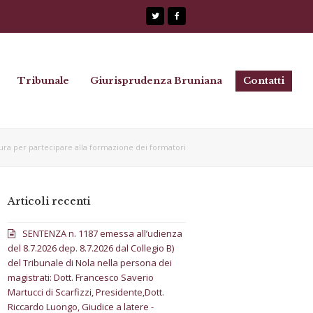
Twitter
Facebook
Tribunale
Giurisprudenza Bruniana
Contatti
 per partecipare alla formazione dei formatori
Articoli recenti
SENTENZA n. 1187 emessa all’udienza
del 8.7.2026 dep. 8.7.2026 dal Collegio B)
del Tribunale di Nola nella persona dei
magistrati: Dott. Francesco Saverio
Martucci di Scarfizzi, Presidente,Dott.
Riccardo Luongo, Giudice a latere -