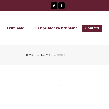
Twitter
Facebook
Tribunale
Giurisprudenza Bruniana
Contatti
Home
»
All Events
»
Zingales