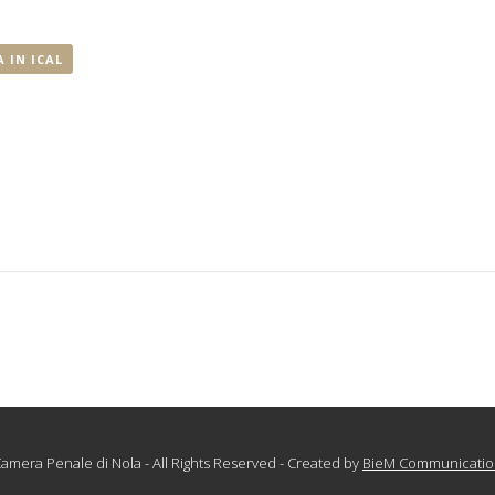
 IN ICAL
amera Penale di Nola - All Rights Reserved - Created by
BieM Communicatio