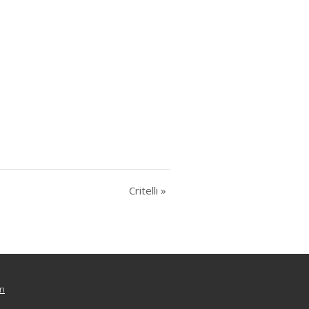
Critelli
»
n