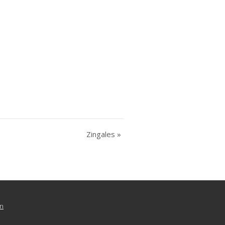
Zingales
»
n