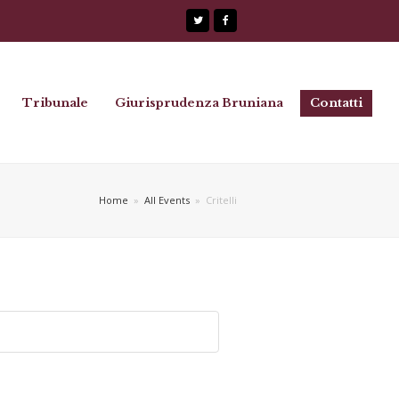
Twitter
Facebook
Tribunale
Giurisprudenza Bruniana
Contatti
Home
»
All Events
»
Critelli