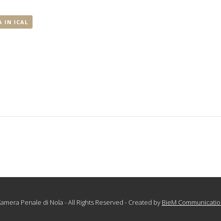
 IN ICAL
amera Penale di Nola - All Rights Reserved - Created by
BieM Communicatio