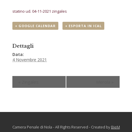
statino ud. 04-11-2021 zingales
+ GOOGLE CALENDAR
+ ESPORTA IN ICAL
Dettagli
Data:
4 Novembre 2021
«
Zingales
Merola
»
Camera Penale di Nola - All Rights Reserved - Created by
BieM