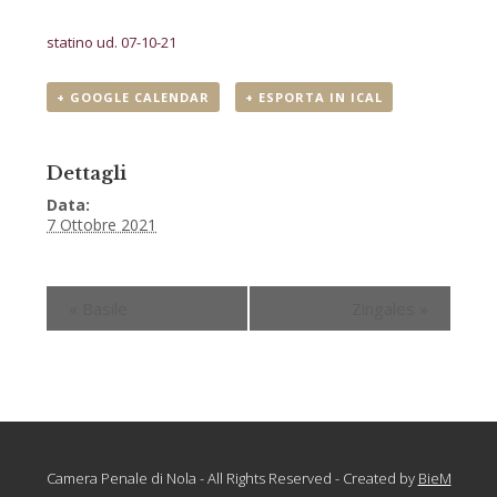
statino ud. 07-10-21
+ GOOGLE CALENDAR
+ ESPORTA IN ICAL
Dettagli
Data:
7 Ottobre 2021
«
Basile
Zingales
»
Camera Penale di Nola - All Rights Reserved - Created by
BieM