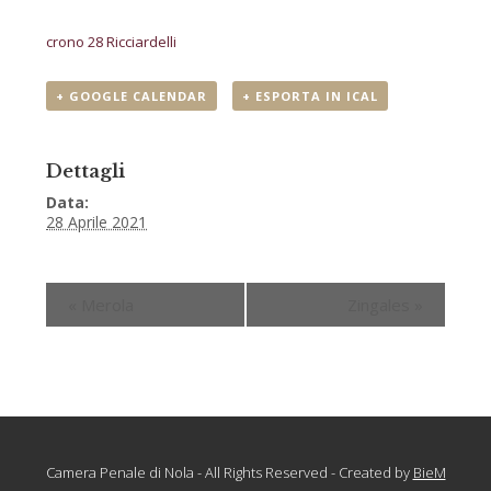
crono 28 Ricciardelli
+ GOOGLE CALENDAR
+ ESPORTA IN ICAL
Dettagli
Data:
28 Aprile 2021
«
Merola
Zingales
»
Camera Penale di Nola - All Rights Reserved - Created by
BieM