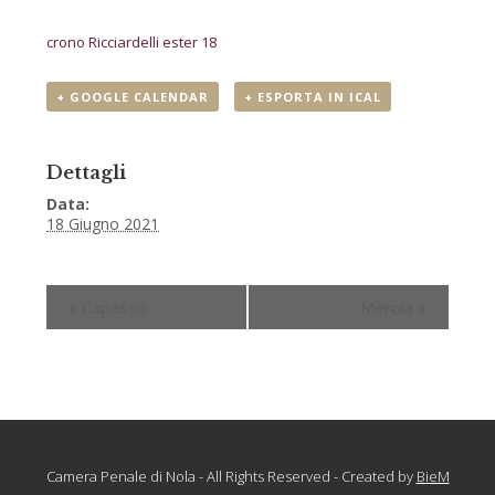
crono Ricciardelli ester 18
+ GOOGLE CALENDAR
+ ESPORTA IN ICAL
Dettagli
Data:
18 Giugno 2021
«
Capasso
Merola
»
Camera Penale di Nola - All Rights Reserved - Created by
BieM