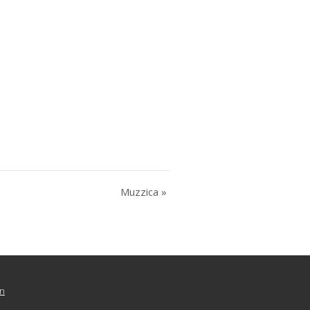
Muzzica
»
n