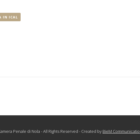
 IN ICAL
amera Penale di Nola - All Rights Reserved - Created by
BieM Communicatio