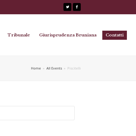
Twitter
Facebook
Tribunale
Giurisprudenza Bruniana
Contatti
Home
»
All Events
»
Piscitelli