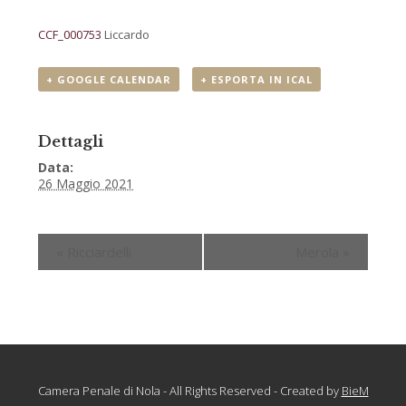
CCF_000753
Liccardo
+ GOOGLE CALENDAR
+ ESPORTA IN ICAL
Dettagli
Data:
26 Maggio 2021
«
Ricciardelli
Merola
»
Camera Penale di Nola - All Rights Reserved - Created by
BieM