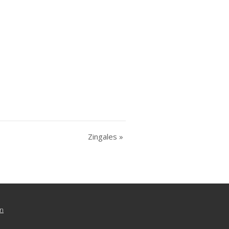
Zingales
»
n