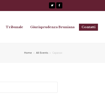
Twitter
Facebook
Tribunale
Giurisprudenza Bruniana
Contatti
Home
»
All Events
»
Capasso