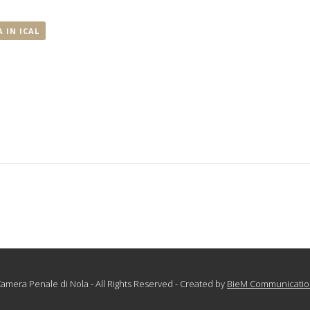
 IN ICAL
amera Penale di Nola - All Rights Reserved - Created by
BieM Communicatio