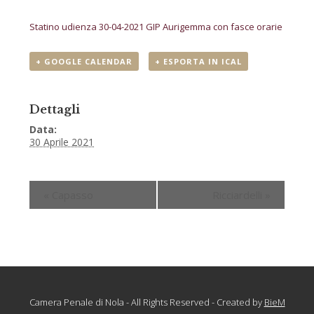
Statino udienza 30-04-2021 GIP Aurigemma con fasce orarie
+ GOOGLE CALENDAR
+ ESPORTA IN ICAL
Dettagli
Data:
30 Aprile 2021
«
Capasso
Ricciardelli
»
Camera Penale di Nola - All Rights Reserved - Created by
BieM