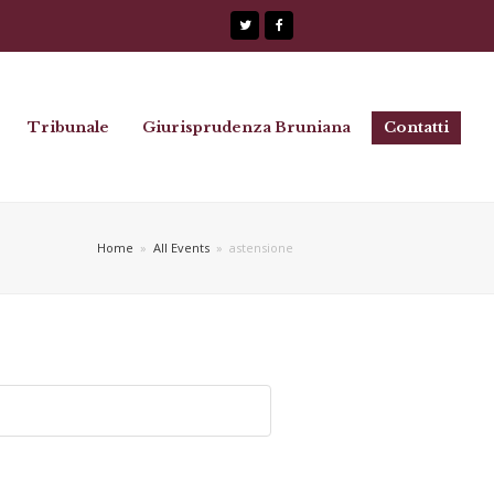
Twitter
Facebook
Tribunale
Giurisprudenza Bruniana
Contatti
Home
»
All Events
»
astensione