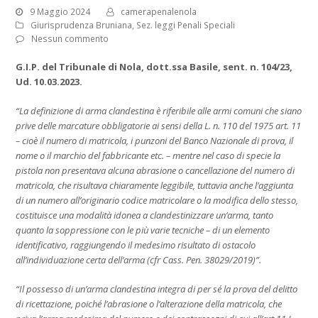
9 Maggio 2024
camerapenalenola
Giurisprudenza Bruniana
,
Sez. leggi Penali Speciali
Nessun commento
G.I.P. del Tribunale di Nola, dott.ssa Basile, sent. n. 104/23,
Ud. 10.03.2023.
“La definizione di arma clandestina è riferibile alle armi comuni che siano
prive delle marcature obbligatorie ai sensi della L. n. 110 del 1975 art. 11
– cioè il numero di matricola, i punzoni del Banco Nazionale di prova, il
nome o il marchio del fabbricante etc. – mentre nel caso di specie la
pistola non presentava alcuna abrasione o cancellazione del numero di
matricola, che risultava chiaramente leggibile, tuttavia anche l’aggiunta
di un numero all’originario codice matricolare o la modifica dello stesso,
costituisce una modalità idonea a clandestinizzare un’arma, tanto
quanto la soppressione con le più varie tecniche – di un elemento
identificativo, raggiungendo il medesimo risultato di ostacolo
all’individuazione certa dell’arma (cfr Cass. Pen. 38029/2019)”.
“Il possesso di un’arma clandestina integra di per sé la prova del delitto
di ricettazione, poiché l’abrasione o l’alterazione della matricola, che