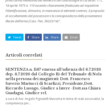
priva l’arma medesima del numero e dei contrassegni di cui all’art 11 L.
18 aprile 1975 n. 110 essendo chiaramente finalizzata ad impedirne
l’identificazione, dimostra, in mancanza di elementi contrari, il proposito
di occultamento del possessore e la consapevolezza della provenienza
illecita dell’arma (Cass. Pen. 39223/14)”.
Tweet
Share
Share
Email
Articoli correlati
SENTENZA n. 1187 emessa all’udienza del 8.7.2026
dep. 8.7.2026 dal Collegio B) del Tribunale di Nola
nella persona dei magistrati: Dott. Francesco
Saverio Martucci di Scarfizzi, Presidente,Dott.
Riccardo Luongo, Giudice a latere -Dott.ssa Chiara
Guadagni, Giudice rel.
a cura di Avv. Angelo Pignatelli Massima In tema di reati associativi, la
competenza per…