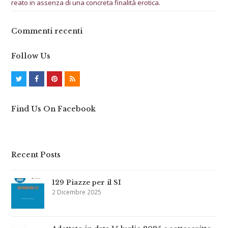
reato in assenza di una concreta finalità erotica.
Commenti recenti
Follow Us
T
F
P
R
w
a
i
S
Find Us On Facebook
i
c
n
S
t
e
t
t
b
e
Recent Posts
e
o
r
r
o
e
129 Piazze per il SI
k
s
2 Dicembre 2025
t