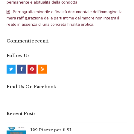
permanente e abitualità della condotta
Pornografia minorile e finalità documentale dell’immagine: la
mera raffigurazione delle parti intime del minore non integra il
reato in assenza di una concreta finalità erotica.
Commenti recenti
Follow Us
T
F
P
R
w
a
i
S
Find Us On Facebook
i
c
n
S
t
e
t
t
b
e
Recent Posts
e
o
r
r
o
e
129 Piazze per il SI
k
s