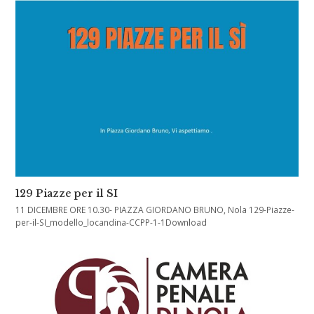
129 Piazze per il SI
11 DICEMBRE ORE 10.30- PIAZZA GIORDANO BRUNO, Nola 129-Piazze-
per-il-SI_modello_locandina-CCPP-1-1Download