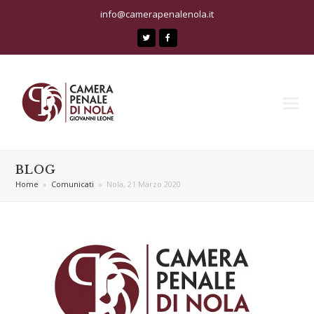
info@camerapenalenola.it
Twitter
Facebook
BLOG
Home
»
Comunicati
»
Nola, 21 Marzo 2020