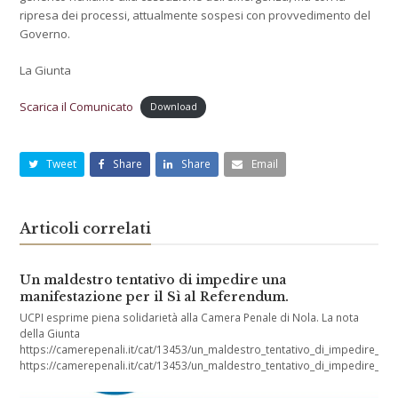
ripresa dei processi, attualmente sospesi con provvedimento del
Governo.
La Giunta
Scarica il Comunicato
Download
Tweet
Share
Share
Email
Articoli correlati
Un maldestro tentativo di impedire una
manifestazione per il Sì al Referendum.
UCPI esprime piena solidarietà alla Camera Penale di Nola. La nota
della Giunta
https://camerepenali.it/cat/13453/un_maldestro_tentativo_di_impedire_
https://camerepenali.it/cat/13453/un_maldestro_tentativo_di_impedire_